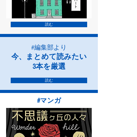
読む
#編集部より
今、まとめて読みたい
3本を厳選
読む
#マンガ