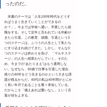
ったのだ。
　本書のテーマは「人生100年時代をどうす
ればうまく生きていくことができるの
か？」。今までは学校へ通い、卒業したら就
職をする。そして定年と言われている年齢が
きたら引退。この教育、就職、引退という3
つのステージは、ふつうの人生として私たち
にすり込まれ続けてきた。しかし、そんな3
つのステージは終わりを告げ、「マルチステ
ージ」の人生へ様変わりしていく。そのた
め、今までの“あたりまえ”はもう通用しな
い。なぜなら、60歳で仕事を引退した場合、
残りの40年をどう生きるのかという大きな課
題が残るからだ。40代の私は40年間がとにか
く長い年月であることを重々承知している。
だからこそ「備えあれば憂いなし」という言
葉が頭をよぎる。