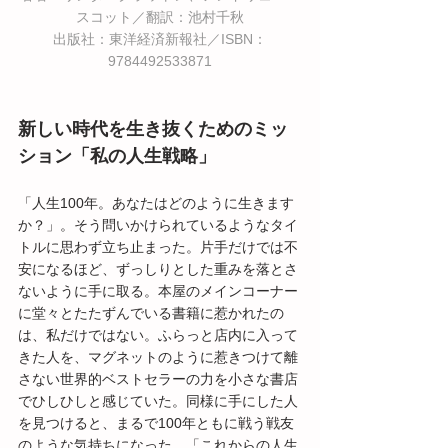
スコット／翻訳：池村千秋
出版社：東洋経済新報社／ISBN：
9784492533871
新しい時代を生き抜くためのミッ
ション「私の人生戦略」
「人生100年。あなたはどのように生きます
か？」。そう問いかけられているようなタイ
トルに思わず立ち止まった。片手だけでは不
安になるほど、ずっしりとした重みを落とさ
ないように手に取る。本屋のメインコーナー
に堂々とたたずんでいる書籍に惹かれたの
は、私だけではない。ふらっと店内に入って
きた人を、マグネットのように惹きつけて離
さない世界的ベストセラーの力を小さな書店
でひしひしと感じていた。同様に手にした人
を見つけると、まるで100年ともに戦う戦友
のような気持ちになった。「これからの人生