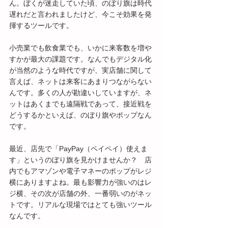
ん。ぼくが迷走していた頃、のぼり旗は時代
遅れだと言われましたけど、今こそ効果を発
揮するツールです。
小売業でも飲食業でも、いかに来客数を増や
すかが最大の課題です。なんでもデジタル化
が当然のような時代ですが、実店舗に関して
言えば、ネットは来客にあまりつながらない
んです。多くの人が勘違いしていますが、ネ
ットはあくまでも遠隔戦であって、接近戦を
どうするかといえば、のぼり旗やポップなん
です。
最近、店先で「PayPay（ペイペイ）使えま
す」というのぼり旗を見かけませんか？　店
内でもアマゾンや電子マネーのポップがレジ
横にありますよね。最も影響力が強いのはレ
ジ横、その次が店舗の外、一番弱いのがネッ
トです。リアルな現場ではとても強いツール
なんです。