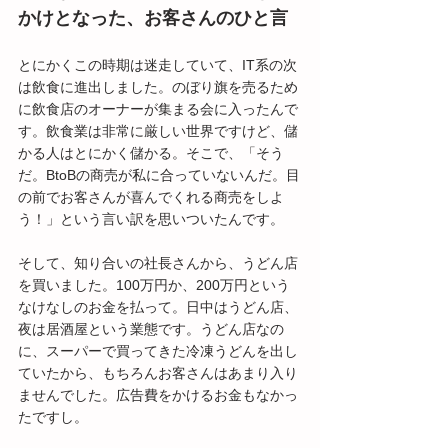
かけとなった、お客さんのひと言
とにかくこの時期は迷走していて、IT系の次
は飲食に進出しました。のぼり旗を売るため
に飲食店のオーナーが集まる会に入ったんで
す。飲食業は非常に厳しい世界ですけど、儲
かる人はとにかく儲かる。そこで、「そう
だ。BtoBの商売が私に合っていないんだ。目
の前でお客さんが喜んでくれる商売をしよ
う！」という言い訳を思いついたんです。
そして、知り合いの社長さんから、うどん店
を買いました。100万円か、200万円という
なけなしのお金を払って。日中はうどん店、
夜は居酒屋という業態です。うどん店なの
に、スーパーで買ってきた冷凍うどんを出し
ていたから、もちろんお客さんはあまり入り
ませんでした。広告費をかけるお金もなかっ
たですし。