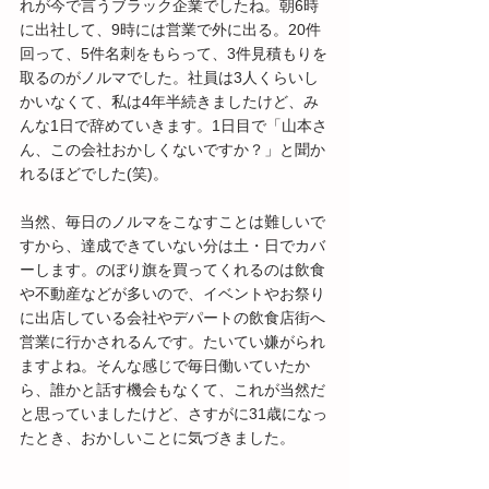
れが今で言うブラック企業でしたね。朝6時
に出社して、9時には営業で外に出る。20件
回って、5件名刺をもらって、3件見積もりを
取るのがノルマでした。社員は3人くらいし
かいなくて、私は4年半続きましたけど、み
んな1日で辞めていきます。1日目で「山本さ
ん、この会社おかしくないですか？」と聞か
れるほどでした(笑)。
当然、毎日のノルマをこなすことは難しいで
すから、達成できていない分は土・日でカバ
ーします。のぼり旗を買ってくれるのは飲食
や不動産などが多いので、イベントやお祭り
に出店している会社やデパートの飲食店街へ
営業に行かされるんです。たいてい嫌がられ
ますよね。そんな感じで毎日働いていたか
ら、誰かと話す機会もなくて、これが当然だ
と思っていましたけど、さすがに31歳になっ
たとき、おかしいことに気づきました。