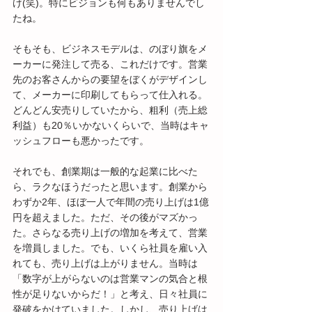
け(笑)。特にビジョンも何もありませんでし
たね。
そもそも、ビジネスモデルは、のぼり旗をメ
ーカーに発注して売る、これだけです。営業
先のお客さんからの要望をぼくがデザインし
て、メーカーに印刷してもらって仕入れる。
どんどん安売りしていたから、粗利（売上総
利益）も20％いかないくらいで、当時はキャ
ッシュフローも悪かったです。
それでも、創業期は一般的な起業に比べた
ら、ラクなほうだったと思います。創業から
わずか2年、ほぼ一人で年間の売り上げは1億
円を超えました。ただ、その後がマズかっ
た。さらなる売り上げの増加を考えて、営業
を増員しました。でも、いくら社員を雇い入
れても、売り上げは上がりません。当時は
「数字が上がらないのは営業マンの気合と根
性が足りないからだ！」と考え、日々社員に
発破をかけていました。しかし、売り上げは