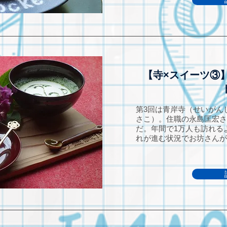
【寺×スイーツ③
第3回は青岸寺（せいがん
さこ）。住職の永島匡宏さ
だ。年間で1万人も訪れる
れが進む状況でお坊さんが