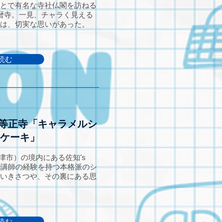
とで有名な寺社仏閣を訪ねる
暦寺。一見、チャラく見える
は、切実な思いがあった。
読む
】等正寺「キャラメルシ
ケーキ」
津市）の境内にある佐知's
校で講師の経験を持つ本格派のシ
いきさつや、その裏にある思
読む