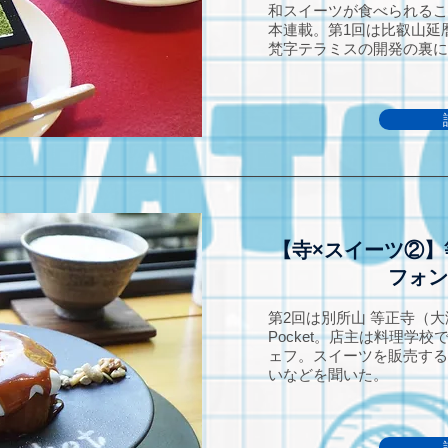
和スイーツが食べられるこ
本連載。第1回は比叡山延
梵字テラミスの開発の裏に
【寺×スイーツ②
フォン
第2回は別所山 等正寺（大
Pocket。店主は料理学
ェフ。スイーツを販売する
いなどを聞いた。