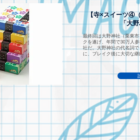
【寺×スイーツ④
「大野
最終回は大野神社（栗東市
クを遂げ、年間で30万人
社だ。大野神社の代名詞で
に、ブレイク後に大切な継