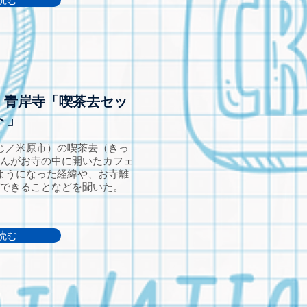
】青岸寺「喫茶去セッ
ト」
じ／米原市）の喫茶去（きっ
んがお寺の中に開いたカフェ
ようになった経緯や、お寺離
できることなどを聞いた。
読む