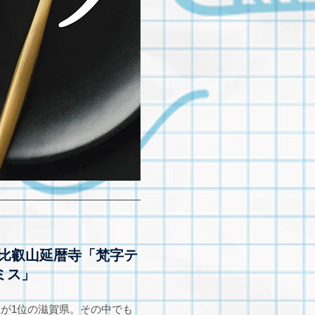
】比叡山延暦寺「梵字テ
ミス」
数が1位の滋賀県。その中でも