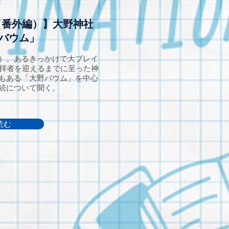
（番外編）】大野神社
バウム」
）。あるきっかけで大ブレイ
参拝者を迎えるまでに至った神
もある「大野バウム」を中心
続について聞く。
読む