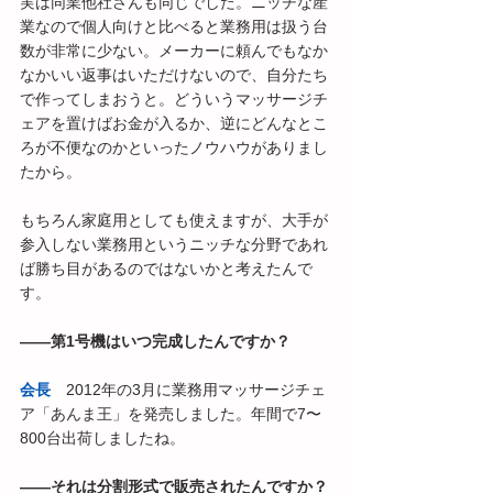
実は同業他社さんも同じでした。ニッチな産
業なので個人向けと比べると業務用は扱う台
数が非常に少ない。メーカーに頼んでもなか
なかいい返事はいただけないので、自分たち
で作ってしまおうと。どういうマッサージチ
ェアを置けばお金が入るか、逆にどんなとこ
ろが不便なのかといったノウハウがありまし
たから。
もちろん家庭用としても使えますが、大手が
参入しない業務用というニッチな分野であれ
ば勝ち目があるのではないかと考えたんで
す。
――第1号機はいつ完成したんですか？
会長
　2012年の3月に業務用マッサージチェ
ア「あんま王」を発売しました。年間で7〜
800台出荷しましたね。
――それは分割形式で販売されたんですか？