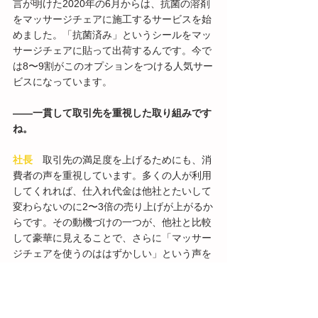
言が明けた2020年の6月からは、抗菌の溶剤
をマッサージチェアに施工するサービスを始
めました。「抗菌済み」というシールをマッ
サージチェアに貼って出荷するんです。今で
は8〜9割がこのオプションをつける人気サー
ビスになっています。
――一貫して取引先を重視した取り組みです
ね。
社長
　取引先の満足度を上げるためにも、消
費者の声を重視しています。多くの人が利用
してくれれば、仕入れ代金は他社とたいして
変わらないのに2〜3倍の売り上げが上がるか
らです。その動機づけの一つが、他社と比較
して豪華に見えることで、さらに「マッサー
ジチェアを使うのははずかしい」という声を
受けて、「あんま王4」からはフェイスカバ
ーを追加しました。そうして稼げる力をさら
に強化しています。