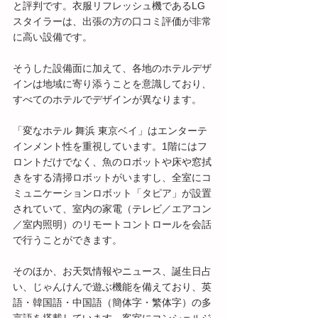
と評判です。衣服リフレッシュ機であるLG
スタイラーは、出張の方の口コミ評価が非常
に高い設備です。
そうした設備面に加えて、各地のホテルデザ
インは地域に寄り添うことを意識しており、
すべてのホテルでデザインが異なります。
「変なホテル 舞浜 東京ベイ」はエンターテ
インメント性を重視しています。1階にはフ
ロントだけでなく、魚のロボットや床や窓拭
きをする清掃ロボットがいますし、全室にコ
ミュニケーションロボット「タピア」が設置
されていて、室内の家電（テレビ／エアコン
／室内照明）のリモートコントロールを会話
で行うことができます。
そのほか、お天気情報やニュース、誕生日占
い、じゃんけんで遊ぶ機能を備えており、英
語・韓国語・中国語（簡体字・繁体字）の多