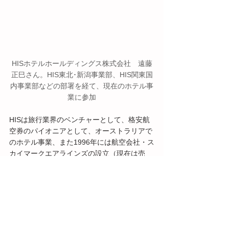
HISホテルホールディングス株式会社　遠藤
正巳さん。HIS東北･新潟事業部、HIS関東国
内事業部などの部署を経て、現在のホテル事
業に参加
HISは旅行業界のベンチャーとして、格安航
空券のパイオニアとして、オーストラリアで
のホテル事業、また1996年には航空会社・ス
カイマークエアラインズの設立（現在は売
却）など、新たなチャレンジを繰り返してき
ました。
業界の状況はたしかにインバウンド需要など
もあって好調です。だからといって現状維持
のままでは、前年の数字を超えることはあり