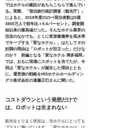
ではホテルの建設があちらこちらで進んでい
る。実際、「宿泊旅行統計調査（観光庁）」
によると、2018年度ののべ宿泊者数は5億
3800万人で前年比＋5.6パーセント。調査開
始以来の最高値だった。そんなホテル業界の
活況のなかでも、とくに客室稼働率を高水準
でキープする「変なホテル」。はたしてその
好調の理由は「ロボットが目立った」だけな
のか？　前編となる「変なホテル 博多福岡」
では、おもに現場にスポットを当てたが、今
回は「変なホテル」が誕生した理由ととも
に、運営側の戦略をHISホテルホールディン
グス株式会社の遠藤正巳さんに聞いた。
コストダウンという発想だけで
は、ロボットは生まれない
観光をとりまく状況は、当ホテルにとっても
プラスに働いています。「変なホテルは」は