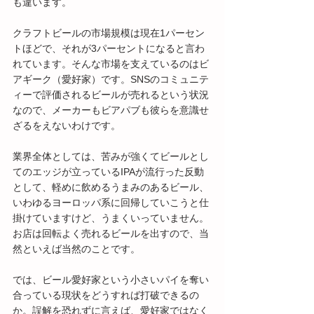
も違います。
クラフトビールの市場規模は現在1パーセン
トほどで、それが3パーセントになると言わ
れています。そんな市場を支えているのはビ
アギーク（愛好家）です。SNSのコミュニテ
ィーで評価されるビールが売れるという状況
なので、メーカーもビアパブも彼らを意識せ
ざるをえないわけです。
業界全体としては、苦みが強くてビールとし
てのエッジが立っているIPAが流行った反動
として、軽めに飲めるうまみのあるビール、
いわゆるヨーロッパ系に回帰していこうと仕
掛けていますけど、うまくいっていません。
お店は回転よく売れるビールを出すので、当
然といえば当然のことです。
では、ビール愛好家という小さいパイを奪い
合っている現状をどうすれば打破できるの
か。誤解を恐れずに言えば、愛好家ではなく