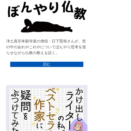
浄土真宗本願寺派の僧侶・日下賢裕さんが、世
の中のあれやこれやについてぼんやり思考を巡
らせながら仏教の教えを説く。
読む