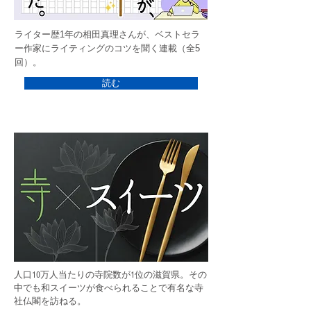
ライター歴1年の相田真理さんが、ベストセラ
ー作家にライティングのコツを聞く連載（全5
回）。
読む
人口10万人当たりの寺院数が1位の滋賀県。その
中でも和スイーツが食べられることで有名な寺
社仏閣を訪ねる。