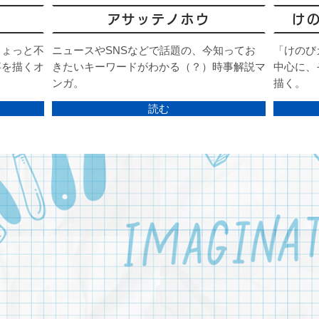
アサッテノホウ
け
ちょっと不
ニュースやSNSなどで話題の、今知ってお
「けのび
事を描くオ
きたいキーワードがわかる（？）時事解説マ
中心に、
ンガ。
描く。
読む