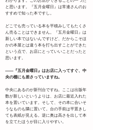
わかります。このお店ができることの一つだ
と思います。『五月金曜日』は常連さんのお
すすめで知った本ですし。
どこでも売っている本を平積みしてもたくさ
ん売ることはできません。『五月金曜日』は
新しい本ではないんですけど、だからこそほ
かの本屋とは違う本を打ち出すことができた
という点で、お店にとっていいことだったと
思います。
――『五月金曜日』はお店に入ってすぐ、中
央の棚にも差さっていますね。
中央にあるのが新刊台ですね。ここは出版年
数が新しいというよりは、お店に最近入れた
本を置いています。そして、その本に合いそ
うなものも隣に置いて。台の手前は平置きし
ても表紙が見える。逆に奥は高さを出して本
を立てたほうが目に入りやすい。