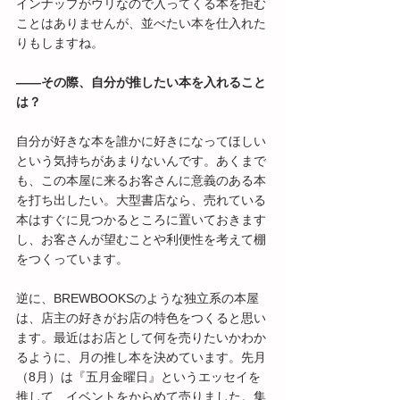
インナップがウリなので入ってくる本を拒む
ことはありませんが、並べたい本を仕入れた
りもしますね。
――その際、自分が推したい本を入れること
は？
自分が好きな本を誰かに好きになってほしい
という気持ちがあまりないんです。あくまで
も、この本屋に来るお客さんに意義のある本
を打ち出したい。大型書店なら、売れている
本はすぐに見つかるところに置いておきます
し、お客さんが望むことや利便性を考えて棚
をつくっています。
逆に、BREWBOOKSのような独立系の本屋
は、店主の好きがお店の特色をつくると思い
ます。最近はお店として何を売りたいかわか
るように、月の推し本を決めています。先月
（8月）は『五月金曜日』というエッセイを
推して、イベントをからめて売りました。集