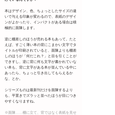
本はデザイン、色、ちょっとしたサイズの違
いで与える印象が変わるので、表紙のデザイ
ンがよかったり、インパクトがある場合は積
極的に面陳します。
逆に棚差しのほうが売れる本もあって。たと
えば、すごく薄い本の背にこまかい文字でタ
イトルが印刷されていると、面陳よりも棚差
しのほうが「何だこれ？」と目を引くことが
できすし、逆に背に何も文字が書かれていな
い本も、背に文字がある本が並んでいる中に
あったら、ちょっと引き出してもらえるか
な、とか。
シリーズものは最新刊だけを面陳するより
も、平置きでズラッと並べたほうが目につき
やすくなりますね。
※面陳……棚に立て、背ではなく表紙を見せ