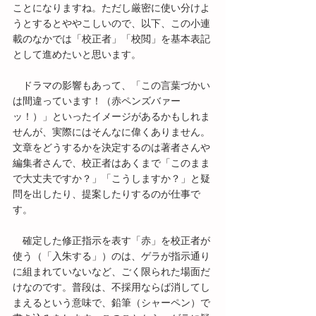
ことになりますね。ただし厳密に使い分けよ
うとするとややこしいので、以下、この小連
載のなかでは「校正者」「校閲」を基本表記
として進めたいと思います。
　ドラマの影響もあって、「この言葉づかい
は間違っています！（赤ペンズバァー
ッ！）」といったイメージがあるかもしれま
せんが、実際にはそんなに偉くありません。
文章をどうするかを決定するのは著者さんや
編集者さんで、校正者はあくまで「このまま
で大丈夫ですか？」「こうしますか？」と疑
問を出したり、提案したりするのが仕事で
す。
　確定した修正指示を表す「赤」を校正者が
使う（「入朱する」）のは、ゲラが指示通り
に組まれていないなど、ごく限られた場面だ
けなのです。普段は、不採用ならば消してし
まえるという意味で、鉛筆（シャーペン）で