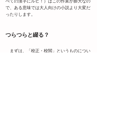
べての漢字にルビ！）はこの作業が膨大なの
で、ある意味では大人向けの小説より大変だ
ったりします。
つらつらと綴る？
　まずは、「校正・校閲」というものについ
てざっくりお話ししました。
　こういうとき、「つらつらと」という言葉
を使いたくなりますが、「つくづく、よくよ
く」という意味なので、よく使われる「だら
だらと」といったニュアンスは実は誤りで
す。漢字だと「熟」と書きます。「おもむろ
（徐）」もそうですが、漢字にすると誤用が
わかりやすい言葉は多いですね。
　次回からは2回に分けて、文章をよりよく
するためにどのような視点で読んでいるか、