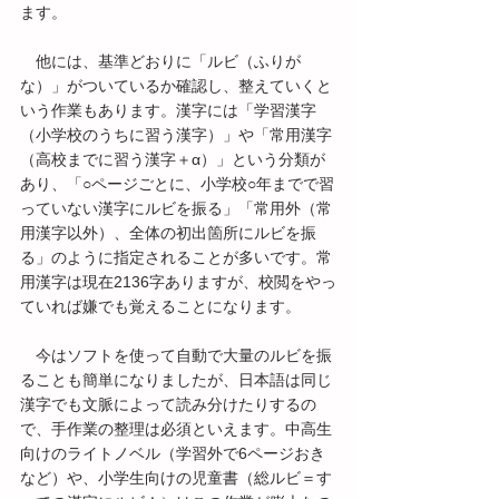
ます。
　他には、基準どおりに「ルビ（ふりが
な）」がついているか確認し、整えていくと
いう作業もあります。漢字には「学習漢字
（小学校のうちに習う漢字）」や「常用漢字
（高校までに習う漢字＋α）」という分類が
あり、「○ページごとに、小学校○年までで習
っていない漢字にルビを振る」「常用外（常
用漢字以外）、全体の初出箇所にルビを振
る」のように指定されることが多いです。常
用漢字は現在2136字ありますが、校閲をやっ
ていれば嫌でも覚えることになります。
　今はソフトを使って自動で大量のルビを振
ることも簡単になりましたが、日本語は同じ
漢字でも文脈によって読み分けたりするの
で、手作業の整理は必須といえます。中高生
向けのライトノベル（学習外で6ページおき
など）や、小学生向けの児童書（総ルビ＝す