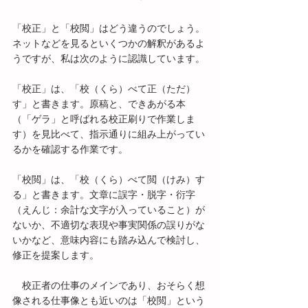
「校正」と「校閲」はどう違うのでしょう。
ネットなどを見るといくつかの解釈があるよ
うですが、私は次のように認識しています。
「校正」は、「校（くら）べて正（ただ）
す」と書きます。原稿と、できあがる本
（「ゲラ」と呼ばれる校正刷りで作業しま
す）を見比べて、指示通りに組み上がってい
るかを確認する作業です。
「校閲」は、「校（くら）べて閲（けみ）す
る」と書きます。文章に誤字・脱字・衍字
（えんじ：余計な文字が入っていること）が
ないか、不適切な表現や事実関係の誤りがな
いかなど、意味内容にも踏み込んで検討し、
修正を提案します。
　校正者の仕事のメインであり、おそらく想
像される仕事像とも近いのは「校閲」という