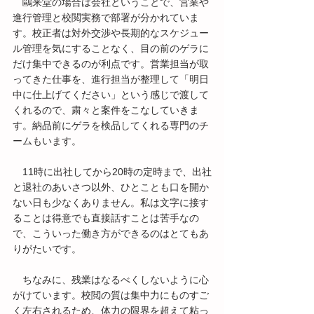
　鷗来堂の場合は会社ということで、営業や
進行管理と校閲実務で部署が分かれていま
す。校正者は対外交渉や長期的なスケジュー
ル管理を気にすることなく、目の前のゲラに
だけ集中できるのが利点です。営業担当が取
ってきた仕事を、進行担当が整理して「明日
中に仕上げてください」という感じで渡して
くれるので、粛々と案件をこなしていきま
す。納品前にゲラを検品してくれる専門のチ
ームもいます。
　11時に出社してから20時の定時まで、出社
と退社のあいさつ以外、ひとことも口を開か
ない日も少なくありません。私は文字に接す
ることは得意でも直接話すことは苦手なの
で、こういった働き方ができるのはとてもあ
りがたいです。
　ちなみに、残業はなるべくしないように心
がけています。校閲の質は集中力にものすご
く左右されるため、体力の限界を超えて粘っ