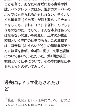
ことを言う。あなたの身近にある書籍や雑
誌、パンフレットのほか、近所のスーパーの
ポップにも見られるかもしれない。そう、い
くら編集者（担当者）が目を凝らしてチェッ
クをしても、まれに（？）まぎれこんでしま
うものなのだ。そして、そんな本来はあって
はならない間違いを発見し、正すのが校正・
校閲という専門の仕事である。この連載で
は、鷗来堂（おうらいどう）の鶴岡眞屋子さ
んに執筆を依頼。全3回に渡り、文章と誤植
について書いていただいた。第1回は校正・
校閲という仕事について。その専門的な仕事
をちょっとのぞいてみよう。
過去にはドラマ化もされたけ
ど……
「校正・校閲」という仕事について、どのよ
うなイメージをお持ちでしょうか。