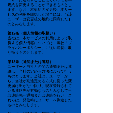
規約を変更することができるものとし
ます。なお、本規約の変更後、本サー
ビスの利用を開始した場合には、当該
ユーザーは変更後の規約に同意したも
のとみなします。
第12条（個人情報の取扱い）
当社は、本サービスの利用によって取
得する個人情報については、当社「プ
ライバシーポリシー」に従い適切に取
り扱うものとします。
第13条（通知または連絡）
ユーザーと当社との間の通知または連
絡は、当社の定める方法によって行う
ものとします。当社は、ユーザーか
ら、当社が別途定める方式に従った変
更届け出がない限り、現在登録されて
いる連絡先が有効なものとみなして当
該連絡先へ通知または連絡を行い、こ
れらは、発信時にユーザーへ到達した
ものとみなします。