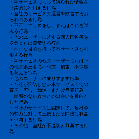
・本サービスによって得られた情報を
商業的に利用する行為
・当社のサービスの運営を妨害するお
それのある行為
・不正アクセスをし、またはこれを試
みる行為
・他のユーザーに関する個人情報等を
収集または蓄積する行為
・不正な目的を持って本サービスを利
用する行為
・本サービスの他のユーザーまたはそ
の他の第三者に不利益、損害、不快感
を与える行為
・他のユーザーに成りすます行為
・当社が許諾しない本サービス上での
宣伝、広告、勧誘、または営業行為
・面識のない異性との出会いを目的と
した行為
・当社のサービスに関連して、反社会
的勢力に対して直接または間接に利益
を供与する行為
・その他、当社が不適切と判断する行
為