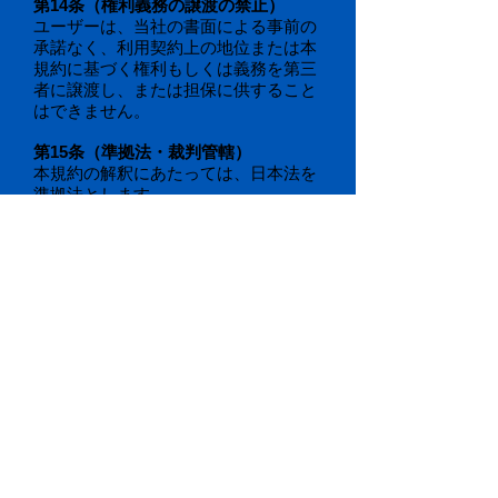
第14条（権利義務の譲渡の禁止）
ユーザーは、当社の書面による事前の
承諾なく、利用契約上の地位または本
規約に基づく権利もしくは義務を第三
者に譲渡し、または担保に供すること
はできません。
第15条（準拠法・裁判管轄）
本規約の解釈にあたっては、日本法を
準拠法とします。
本サービスに関して紛争が生じた場合
には、当社の本店所在地を管轄する裁
判所を専属的合意管轄とします。
以上