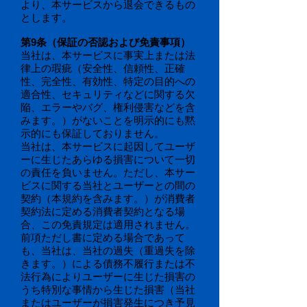
より、本サービスから退会できるもの
とします。
第9条（保証の否認および免責事項）
当社は、本サービスに事実上または法
律上の瑕疵（安全性、信頼性、正確
性、完全性、有効性、特定の目的への
適合性、セキュリティなどに関する欠
陥、エラーやバグ、権利侵害などを含
みます。）がないことを明示的にも黙
示的にも保証しておりません。
当社は、本サービスに起因してユーザ
ーに生じたあらゆる損害について一切
の責任を負いません。ただし、本サー
ビスに関する当社とユーザーとの間の
契約（本規約を含みます。）が消費者
契約法に定める消費者契約となる場
合、この免責規定は適用されません。
前項ただし書に定める場合であって
も、当社は、当社の過失（重過失を除
きます。）による債務不履行または不
法行為によりユーザーに生じた損害の
うち特別な事情から生じた損害（当社
またはユーザーが損害発生につき予見