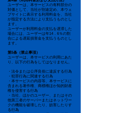
ユーザーは、本サービスの有料部分の
対価として、当社が別途定め、本ウェ
ブサイトに表示する利用料金を、当社
が指定する方法により支払うものとし
ます。
ユーザーが利用料金の支払を遅滞した
場合には、ユーザーは年14．6％の割
合による遅延損害金を支払うものとし
ます。
第5条（禁止事項）
ユーザーは、本サービスの利用にあた
り、以下の行為をしてはなりません。
・法令または公序良俗に違反する行為
・犯罪行為に関連する行為
・本サービスの内容等、本サービスに
含まれる著作権、商標権ほか知的財産
権を侵害する行為
・当社、ほかのユーザー、またはその
他第三者のサーバーまたはネットワー
クの機能を破壊したり、妨害したりす
る行為