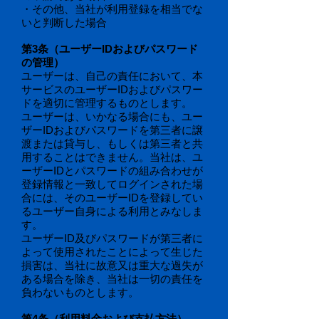
・その他、当社が利用登録を相当でな
いと判断した場合
第3条（ユーザーIDおよびパスワード
の管理）
ユーザーは、自己の責任において、本
サービスのユーザーIDおよびパスワー
ドを適切に管理するものとします。
ユーザーは、いかなる場合にも、ユー
ザーIDおよびパスワードを第三者に譲
渡または貸与し、もしくは第三者と共
用することはできません。当社は、ユ
ーザーIDとパスワードの組み合わせが
登録情報と一致してログインされた場
合には、そのユーザーIDを登録してい
るユーザー自身による利用とみなしま
す。
ユーザーID及びパスワードが第三者に
よって使用されたことによって生じた
損害は、当社に故意又は重大な過失が
ある場合を除き、当社は一切の責任を
負わないものとします。
第4条（利用料金および支払方法）