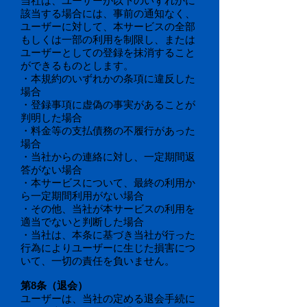
当社は、ユーザーが以下のいずれかに
該当する場合には、事前の通知なく、
ユーザーに対して、本サービスの全部
もしくは一部の利用を制限し、または
ユーザーとしての登録を抹消すること
ができるものとします。
・本規約のいずれかの条項に違反した
場合
・登録事項に虚偽の事実があることが
判明した場合
・料金等の支払債務の不履行があった
場合
・当社からの連絡に対し、一定期間返
答がない場合
・本サービスについて、最終の利用か
ら一定期間利用がない場合
・その他、当社が本サービスの利用を
適当でないと判断した場合
・当社は、本条に基づき当社が行った
行為によりユーザーに生じた損害につ
いて、一切の責任を負いません。
第8条（退会）
ユーザーは、当社の定める退会手続に