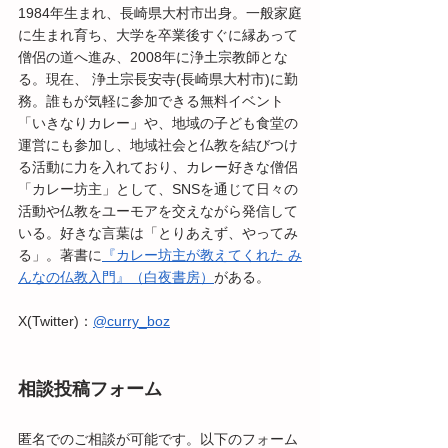
1984年生まれ、長崎県大村市出身。一般家庭
に生まれ育ち、大学を卒業後すぐに縁あって
僧侶の道へ進み、2008年に浄土宗教師とな
る。現在、 浄土宗長安寺(長崎県大村市)に勤
務。誰もが気軽に参加できる無料イベント
「いきなりカレー」や、地域の子ども食堂の
運営にも参加し、地域社会と仏教を結びつけ
る活動に力を入れており、カレー好きな僧侶 
「カレー坊主」として、SNSを通じて日々の
活動や仏教をユーモアを交えながら発信して
いる。好きな言葉は「とりあえず、やってみ
る」。著書に
『カレー坊主が教えてくれた み
んなの仏教入門』（白夜書房）
がある。
X(Twitter)：
@curry_boz
相談投稿フォーム
匿名でのご相談が可能です。以下のフォーム