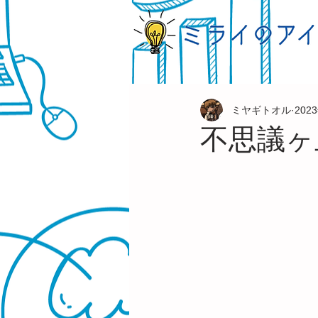
ミヤギトオル
202
不思議ヶ