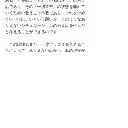
あることを教えてくれているのが、この例え
話であり、その「一切皆苦」の状態を離れて
いくための教えこそ仏教であり、それを求め
ていってほしいという願いが、このようなあ
りえないシチュエーションの例え話を生んだ
と考えることができるのです。
　この比喩もまた、一度ツッコミを入れるこ
とによって、ありえない話から、私の現実が
説かれた教えであったと聞いていくことがで
きるようになりました。
　ツッコミで味わう仏教の例え話、いかがで
したでしょうか。他にも様々な例え話が仏教
にはありますので、「そんな話ありえな
い！」と思っても、一度ツッコミを入れてみ
ることによって、きっと理解が深まるはずで
す。ぜひ一度、お試しくださいませ。