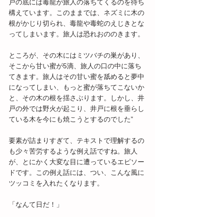
戸の底には毒龍が旅人の落ちてくるのを待ち
構えています。このままでは、ネズミに木の
根がかじり切られ、毒龍や毒蛇のえじきとな
ってしまいます。旅人は恐れおののきます。
ところが、その木にはミツバチの巣があり、
そこから甘い蜜が5滴、旅人の口の中に落ち
てきます。旅人はその甘い蜜を舐めると夢中
になってしまい、もっと蜜が落ちてこないか
と、その木の根を揺さぶります。しかし、井
戸の外では野火が起こり、井戸に根を垂らし
ている木を今にも焼こうとするのでした”
要素が詰まりすぎて、テキストで理解するの
も少々苦労するような例え話ですね。旅人
が、とにかく大変な目に遭っているエピソー
ドです。この例え話には、つい、こんな風に
ツッコミを入れたくなります。
「なんて日だ！」