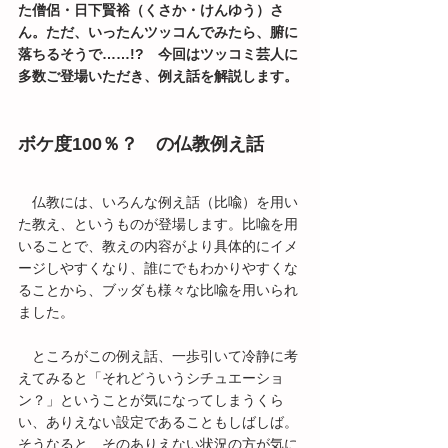
た僧侶・日下賢裕（くさか・けんゆう）さ
ん。ただ、いったんツッコんでみたら、腑に
落ちるそうで……!?　今回はツッコミ芸人に
多数ご登場いただき、例え話を解説します。
ボケ度100％？　の仏教例え話
　仏教には、いろんな例え話（比喩）を用い
た教え、というものが登場します。比喩を用
いることで、教えの内容がより具体的にイメ
ージしやすくなり、誰にでもわかりやすくな
ることから、ブッダも様々な比喩を用いられ
ました。
　ところがこの例え話、一歩引いて冷静に考
えてみると「それどういうシチュエーショ
ン？」ということが気になってしまうくら
い、ありえない設定であることもしばしば。
そうなると、そのありえない状況の方が気に