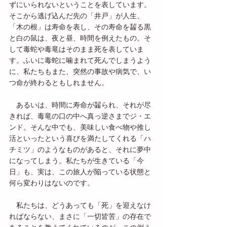
ずにいられないということを表しています。
そこから逃げ込んだ先の「井戸」が人生、
「木の根」は寿命を表し、その寿命を齧る黒
と白の鼠は、夜と昼、時間を例えたもの。そ
して毒蛇や毒竜はそのまま死を表していま
す。ふいに毒蛇に噛まれて死んでしまうよう
に、私たちもまた、突然の事故や病気で、い
つ命が終わるともしれません。
　あるいは、時間に寿命が齧られ、それが尽
きれば、毒竜の口の中へ真っ逆さまでジ・エ
ンド。そんな中でも、美味しい食べ物や推し
活といったという喜びを満たしてくれる「ハ
チミツ」のようなものがあると、それに夢中
になってしまう。私たちが生きている「今
日」も、実は、この旅人が陥っている状態と
何ら変わりはないのです。
　私たちは、どうあっても「死」を迎えなけ
ればならない、まさに「一切皆苦」の存在で