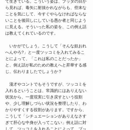
て生きている。こういう姿は、ブッダの目か
ら見れば、毒矢に射抜かれながらも、些末な
ことを気にして、今すぐやらなければならな
いことを後回しにしている愚か者と同じよう
に見える。そういった私の姿を、この例え話
は教えてくれているのです。
　いかがでしょう。こうして「そんな奴おれ
へんやろ?」と一度ツッコミを入れてみるこ
とによって、「これは私のことだったか」
と、例え話が私のための教えへと昇華する感
じ、伝わりましたでしょうか？
　漫才やコントでもそうですが、ツッコミを
入れるということは、常識的にはありえない
状況から、一度現実に引き戻すという役割
や、少し理解しづらい状況を整理したり、わ
かりやすくする役割があります。ですから、
こうして「シチュエーションがありえなさす
ぎて肝心な中身が入ってこない」例え話に対
して、ツッコミを入れることによって、ブッ