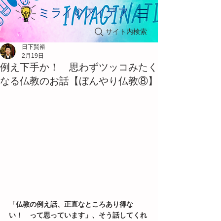
サイト内検索
日下賢裕
2月19日
例え下手か！ 思わずツッコみたく
なる仏教のお話【ぼんやり仏教⑧】
「仏教の例え話、正直なところあり得な
い！　って思っています」、そう話してくれ